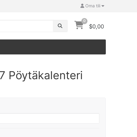
Oma tili
0
$0,00
7 Pöytäkalenteri