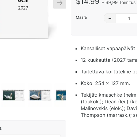
$14,99
+ $9,99 Toimitus 
Määrä
–
Kansalliset vapaapäivät 
12 kuukautta (2027 tamm
Taitettava korttiteline 
Koko: 254 x 127 mm.
Tekijät: kmaschke (helmi
(toukok.); Dean (leu) (ke
Malinovskis (elok.); Dav
Thompson (marrask.); sa
t: