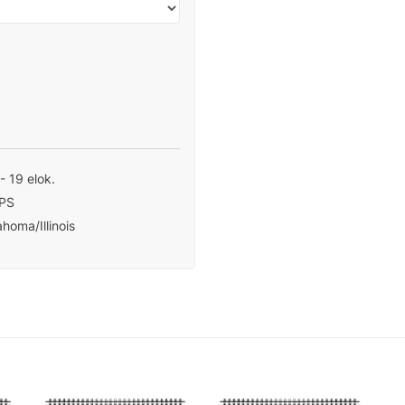
 - 19 elok.
PS
homa/Illinois