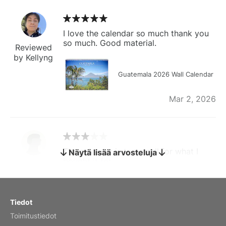
I love the calendar so much thank you
so much. Good material.
Reviewed
by Kellyng
Guatemala 2026 Wall Calendar
Mar 2, 2026
The calendar is too small for what I
Näytä lisää arvosteluja
bought it for
Reviewed
by charles
Fish 2026 Wall Calendar
Tiedot
Toimitustiedot
Mar 2, 2026