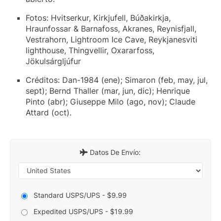
Fotos: Hvitserkur, Kirkjufell, Búðakirkja,
Hraunfossar & Barnafoss, Akranes, Reynisfjall,
Vestrahorn, Lightroom Ice Cave, Reykjanesviti
lighthouse, Thingvellir, Oxararfoss,
Jökulsárgljúfur
Créditos: Dan-1984 (ene); Simaron (feb, may, jul,
sept); Bernd Thaller (mar, jun, dic); Henrique
Pinto (abr); Giuseppe Milo (ago, nov); Claude
Attard (oct).
Datos De Envío:
Standard USPS/UPS - $9.99
Expedited USPS/UPS - $19.99