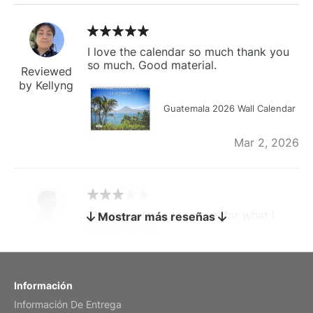
I love the calendar so much thank you
so much. Good material.
Reviewed
by Kellyng
Guatemala 2026 Wall Calendar
Mar 2, 2026
The calendar is too small for what I
Mostrar más reseñas
bought it for
Reviewed
by charles
Fish 2026 Wall Calendar
Información
Información De Entrega
Mar 2, 2026