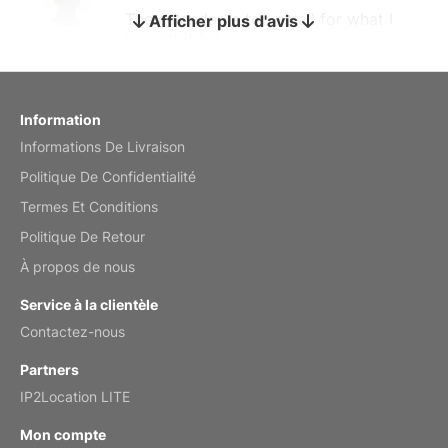
The calendar is too small for what I
Afficher plus d'avis
bought it for
Reviewed
by charles
Fish 2026 Wall Calendar
Information
Informations De Livraison
Mar 2, 2026
Politique De Confidentialité
Termes Et Conditions
Politique De Retour
My brother loved this holiday gift
À propos de nous
Reviewed
by Anne
Service à la clientèle
Saxophone 2026 Wall Calendar
Contactez-nous
Feb 20, 2026
Partners
IP2Location LITE
Mon compte