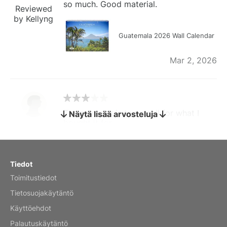
so much. Good material.
Reviewed
by Kellyng
Guatemala 2026 Wall Calendar
Mar 2, 2026
The calendar is too small for what I
Näytä lisää arvosteluja
bought it for
Reviewed
by charles
Fish 2026 Wall Calendar
Tiedot
Toimitustiedot
Mar 2, 2026
Tietosuojakäytäntö
Käyttöehdot
Palautuskäytäntö