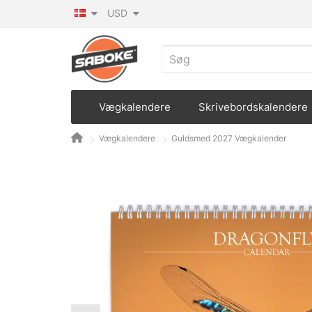
USD
Vægkalendere
Skrivebordskalendere
Vægkalendere
Guldsmed 2027 Vægkalender