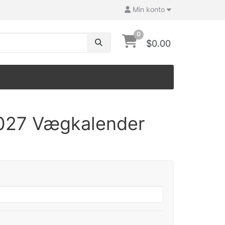
Min konto
0
$0.00
027 Vægkalender