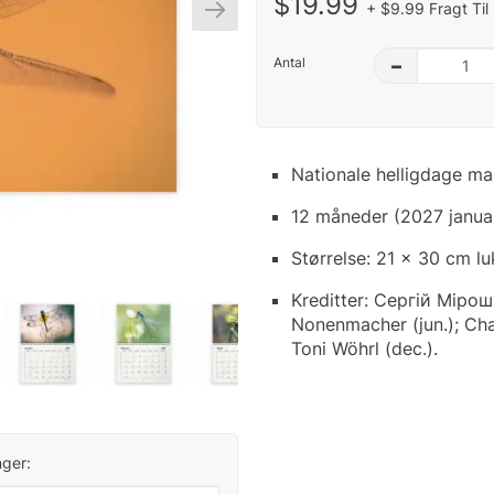
$19.99
+ $9.99 Fragt Til
Antal
–
Nationale helligdage ma
12 måneder (2027 janua
Størrelse: 21 x 30 cm l
Kreditter: Сергій Мірошн
Nonenmacher (jun.); Charl
Toni Wöhrl (dec.).
ger: