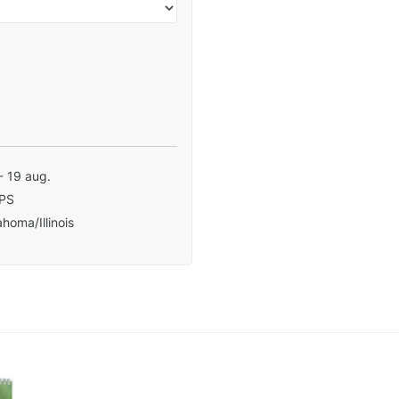
- 19 aug.
PS
homa/Illinois