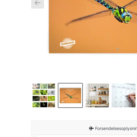
Forsendelsesoplysnin