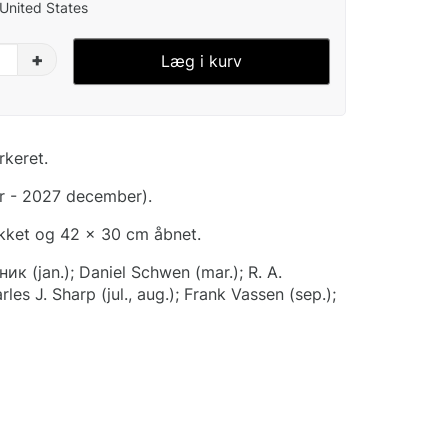
 United States
+
Læg i kurv
rkeret.
r - 2027 december).
ukket og 42 x 30 cm åbnet.
ик (jan.); Daniel Schwen (mar.); R. A.
es J. Sharp (jul., aug.); Frank Vassen (sep.);