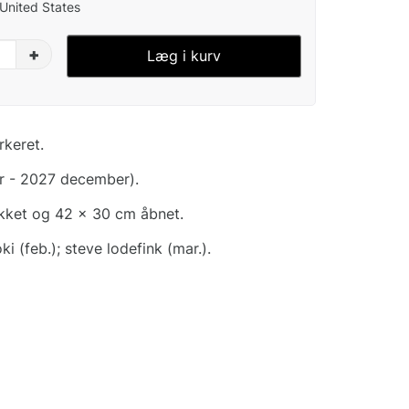
 United States
+
Læg i kurv
rkeret.
r - 2027 december).
ukket og 42 x 30 cm åbnet.
ki (feb.); steve lodefink (mar.).