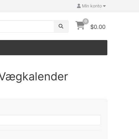
Min konto
0
$0.00
 Vægkalender