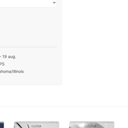
- 19 aug.
PS
homa/Illinois