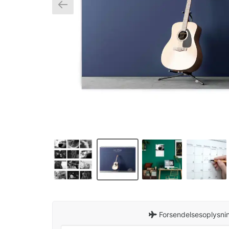
Forsendelsesoplysnin