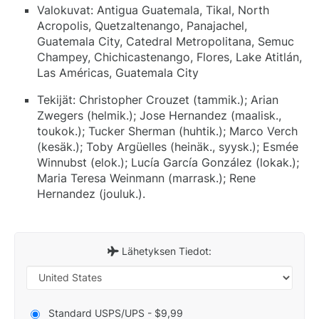
Valokuvat: Antigua Guatemala, Tikal, North
Acropolis, Quetzaltenango, Panajachel,
Guatemala City, Catedral Metropolitana, Semuc
Champey, Chichicastenango, Flores, Lake Atitlán,
Las Américas, Guatemala City
Tekijät: Christopher Crouzet (tammik.); Arian
Zwegers (helmik.); Jose Hernandez (maalisk.,
toukok.); Tucker Sherman (huhtik.); Marco Verch
(kesäk.); Toby Argüelles (heinäk., syysk.); Esmée
Winnubst (elok.); Lucía García González (lokak.);
Maria Teresa Weinmann (marrask.); Rene
Hernandez (jouluk.).
Lähetyksen Tiedot:
Standard USPS/UPS - $9,99