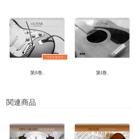
ベストセラー
第II巻.
第I巻.
関連商品