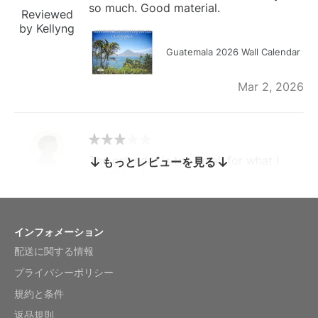
so much. Good material.
Reviewed
by Kellyng
Guatemala 2026 Wall Calendar
Mar 2, 2026
The calendar is too small for what I
もっとレビューを見る
bought it for
Reviewed
by charles
Fish 2026 Wall Calendar
インフォメーション
配送に関する情報
Mar 2, 2026
プライバシーポリシー
規約と条件
返品規則