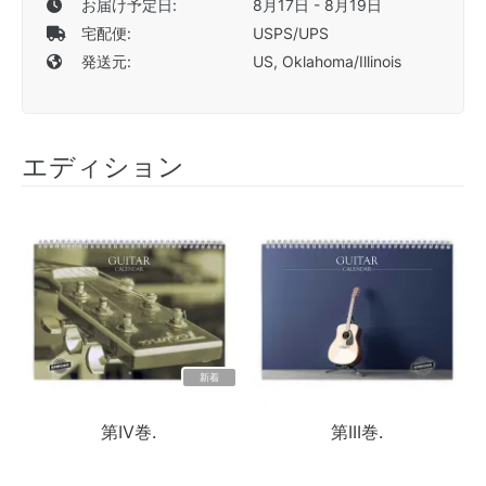
お届け予定日:
8月17日 - 8月19日
宅配便:
USPS/UPS
発送元:
US, Oklahoma/Illinois
エディション
新着
第IV巻.
第III巻.