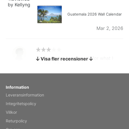
by Kellyng
Guatemala 2026 Wall Calendar
Mar 2, 2026
The calendar is too small for what I
Visa fler recensioner
bought it for
Reviewed
by charles
Fish 2026 Wall Calendar
Information
Leveransinformation
Mar 2, 2026
Integritetspolicy
Villkor
Returpolicy
My brother loved this holiday gift