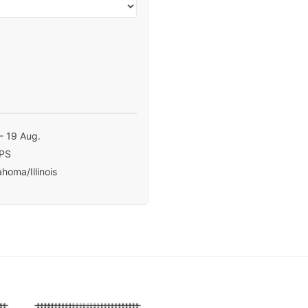
- 19 Aug.
PS
homa/Illinois