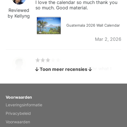
I love the calendar so much thank you
so much. Good material.
Reviewed
by Kellyng
Guatemala 2026 Wall Calendar
Mar 2, 2026
The calendar is too small for what I
Toon meer recensies
bought it for
Reviewed
by charles
Fish 2026 Wall Calendar
Voorwaarden
Leveringsinformatie
Mar 2, 2026
Privacybeleid
Voorwaarden