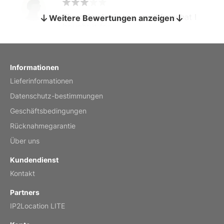
The calendar is too small for what I
Weitere Bewertungen anzeigen
bought it for
Reviewed
by charles
Fish 2026 Wall Calendar
Informationen
Lieferinformationen
Mar 2, 2026
Datenschutz-bestimmungen
Geschäftsbedingungen
Rücknahmegarantie
My brother loved this holiday gift
Über uns
Reviewed
by Anne
Kundendienst
Saxophone 2026 Wall Calendar
Kontakt
Feb 20, 2026
Partners
IP2Location LITE