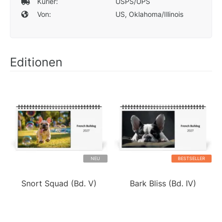
Kurier:
USPS/UPS
Von:
US, Oklahoma/Illinois
Editionen
NEU
BESTSELLER
Snort Squad (Bd. V)
Bark Bliss (Bd. IV)