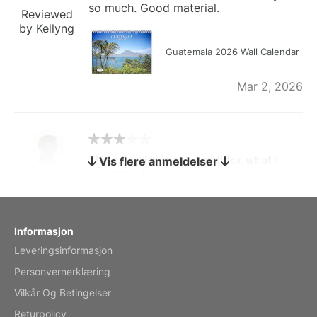
so much. Good material.
Reviewed
by Kellyng
Guatemala 2026 Wall Calendar
Mar 2, 2026
The calendar is too small for what I
Vis flere anmeldelser
bought it for
Reviewed
by charles
Fish 2026 Wall Calendar
Informasjon
Leveringsinformasjon
Mar 2, 2026
Personvernerklæring
Vilkår Og Betingelser
Returpolicy