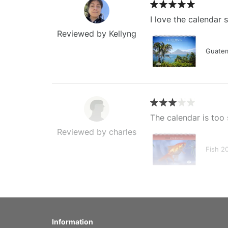
I love the calendar
Reviewed by Kellyng
Guatem
The calendar is too 
Reviewed by charles
Fish 2
My brother loved thi
Information