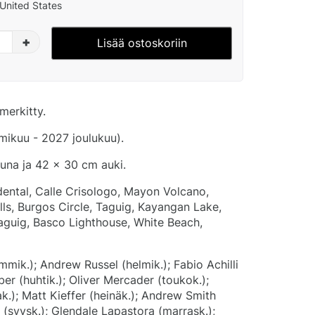
United States
+
Lisää ostoskoriin
merkitty.
ikuu - 2027 joulukuu).
tuna ja 42 x 30 cm auki.
ental, Calle Crisologo, Mayon Volcano,
lls, Burgos Circle, Taguig, Kayangan Lake,
aguig, Basco Lighthouse, White Beach,
mmik.); Andrew Russel (helmik.); Fabio Achilli
ber (huhtik.); Oliver Mercader (toukok.);
k.); Matt Kieffer (heinäk.); Andrew Smith
(syysk.); Glendale Lapastora (marrask.);