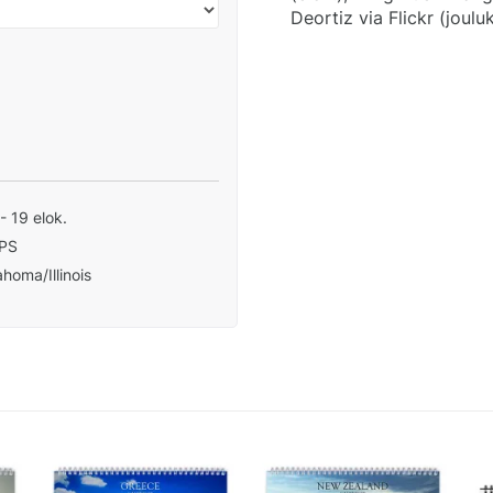
Deortiz via Flickr (jouluk
 - 19 elok.
PS
homa/Illinois