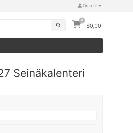
Oma tili
0
$0,00
027 Seinäkalenteri