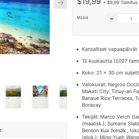
$19,99
+ $9,99 Toimitus 
Määrä
–
Kansalliset vapaapäivät 
12 kuukautta (2027 tamm
Koko: 21 x 30 cm suljet
Valokuvat: Negros Occid
Makati City, Tinuy-an Fa
Banaue Rice Terraces, T
Boracay
Tekijät: Marco Verch (ta
(maalisk.); Sumarie Slab
Benson Kua (kesäk., loka
t:
(elok.); Ming-Yueh Wang 