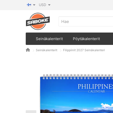
USD
Seinäkalenterit
Pöytäkalenterit
Seinäkalenterit
Filippiinit 2027 Seinäkalenteri