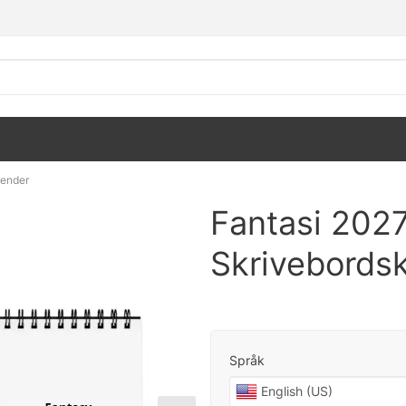
lender
Fantasi 202
Skrivebords
Språk