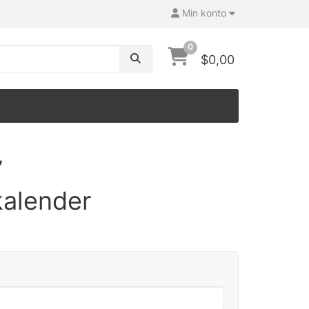
Min konto
0
$0,00
7
kalender