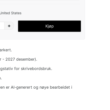
 United States
+
Kjøp
arkert.
r - 2027 desember).
stativ for skrivebordsbruk.
.
ren er AI-generert og nøye bearbeidet i