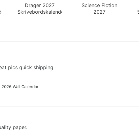
Drager 2027
Science Fiction
der
Skrivebordskalender
2027
Skrivebordskalender
at pics quick shipping
g 2026 Wall Calendar
ality paper.