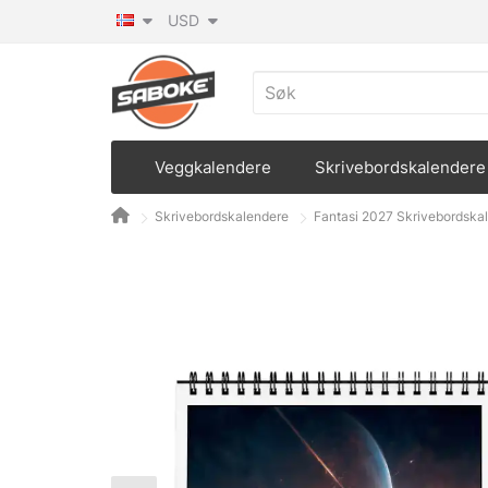
USD
Veggkalendere
Skrivebordskalendere
Skrivebordskalendere
Fantasi 2027 Skrivebordska