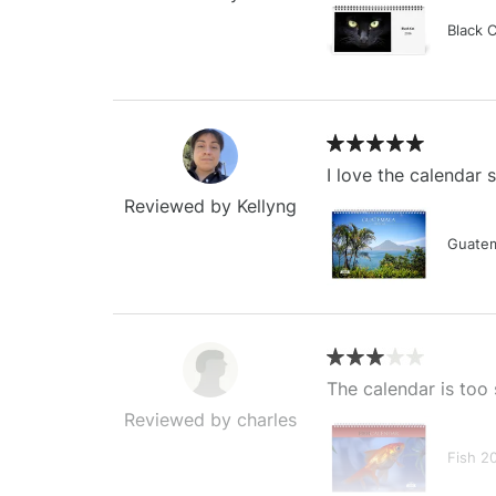
Black 
I love the calendar
Reviewed by Kellyng
Guatem
The calendar is too 
Reviewed by charles
Fish 2