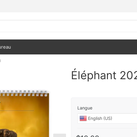
ureau
l
Éléphant 202
Langue