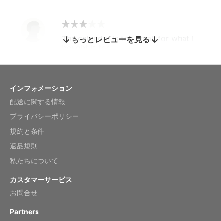
The calendar is too small for what I
もっとレビューを見る
bought it for
Reviewed
by charles
Fish 2026 Wall Calendar
インフォメーション
配送に関する情報
Mar 2, 2026
プライバシーポリシー
規約と条件
返品規則
My brother loved this holiday gift
私たちについて
Reviewed
by Anne
カスタマーサービス
Saxophone 2026 Wall Calendar
お問合せ
Feb 20, 2026
Partners