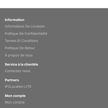
Reviewed
by charles
Fish 2026 Wall Calendar
Information
Informations De Livraison
Mar 2, 2026
Politique De Confidentialité
Termes Et Conditions
Politique De Retour
My brother loved this holiday gift
À propos de nous
Reviewed
by Anne
Service à la clientèle
Saxophone 2026 Wall Calendar
Contactez-nous
Feb 20, 2026
Partners
IP2Location LITE
Mon compte
Mon compte
Great calendar. Has days and months in