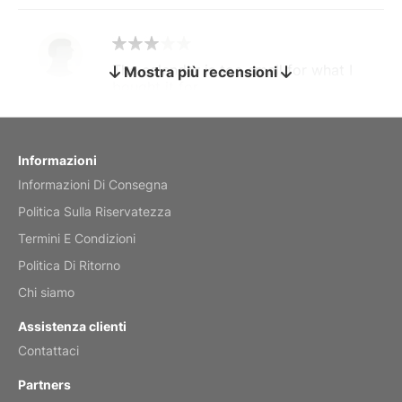
The calendar is too small for what I
Mostra più recensioni
bought it for
Reviewed
by charles
Fish 2026 Wall Calendar
Informazioni
Informazioni Di Consegna
Mar 2, 2026
Politica Sulla Riservatezza
Termini E Condizioni
Politica Di Ritorno
My brother loved this holiday gift
Chi siamo
Reviewed
by Anne
Assistenza clienti
Saxophone 2026 Wall Calendar
Contattaci
Feb 20, 2026
Partners