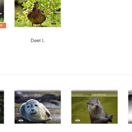
ER
Deel I.