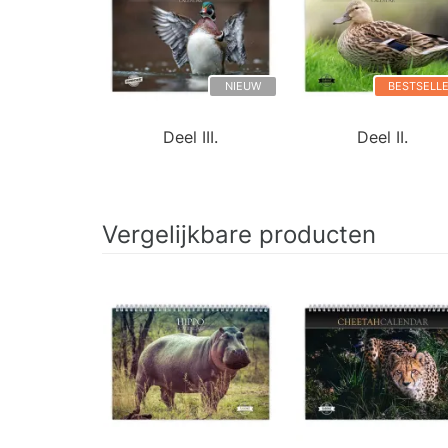
NIEUW
BESTSELL
Deel III.
Deel II.
Vergelijkbare producten