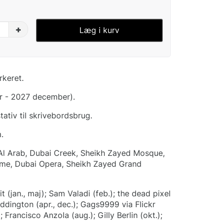
+
Læg i kurv
rkeret.
r - 2027 december).
ativ til skrivebordsbrug.
.
j Al Arab, Dubai Creek, Sheikh Zayed Mosque,
ame, Dubai Opera, Sheikh Zayed Grand
t (jan., maj); Sam Valadi (feb.); the dead pixel
addington (apr., dec.); Gags9999 via Flickr
); Francisco Anzola (aug.); Gilly Berlin (okt.);