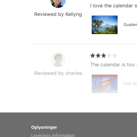
I love the calendar
Reviewed by Kellyng
Guatem
The calendar is too 
Reviewed by charles
Fish 2
My brother loved thi
Oplysninger
Reviewed by Anne
Leverings Information