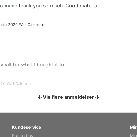
 so much thank you so much. Good material.
ala 2026 Wall Calendar
small for what I bought it for
026 Wall Calendar
Vis flere anmeldelser
s holiday gift
Kundeservice
Min
Kontakt os
Min