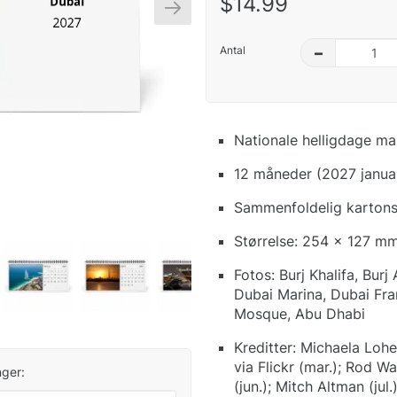
$14.99
Antal
–
Nationale helligdage ma
12 måneder (2027 janua
Sammenfoldelig kartonst
Størrelse: 254 x 127 mm
Fotos: Burj Khalifa, Bur
Dubai Marina, Dubai Fr
Mosque, Abu Dhabi
Kreditter: Michaela Lohei
via Flickr (mar.); Rod W
ger:
(jun.); Mitch Altman (jul.