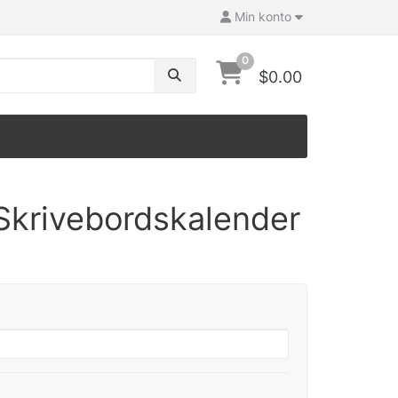
Min konto
0
$0.00
Skrivebordskalender