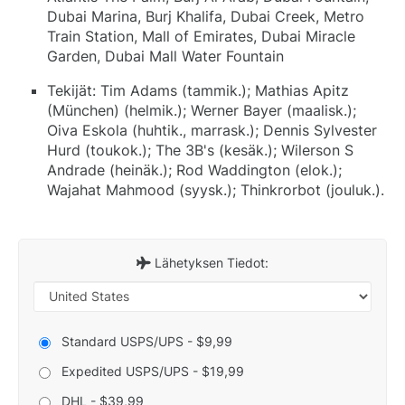
Dubai Marina, Burj Khalifa, Dubai Creek, Metro
Train Station, Mall of Emirates, Dubai Miracle
Garden, Dubai Mall Water Fountain
Tekijät: Tim Adams (tammik.); Mathias Apitz
(München) (helmik.); Werner Bayer (maalisk.);
Oiva Eskola (huhtik., marrask.); Dennis Sylvester
Hurd (toukok.); The 3B's (kesäk.); Wilerson S
Andrade (heinäk.); Rod Waddington (elok.);
Wajahat Mahmood (syysk.); Thinkrorbot (jouluk.).
Lähetyksen Tiedot:
Standard USPS/UPS - $9,99
Expedited USPS/UPS - $19,99
DHL - $39,99