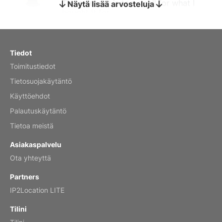
The calendar is too small for what I
Näytä lisää arvosteluja
bought it for
Reviewed
by charles
Fish 2026 Wall Calendar
Tiedot
Toimitustiedot
Mar 2, 2026
Tietosuojakäytäntö
Käyttöehdot
Palautuskäytäntö
My brother loved this holiday gift
Tietoa meistä
Reviewed
by Anne
Asiakaspalvelu
Saxophone 2026 Wall Calendar
Ota yhteyttä
Feb 20, 2026
Partners
IP2Location LITE
Tilini