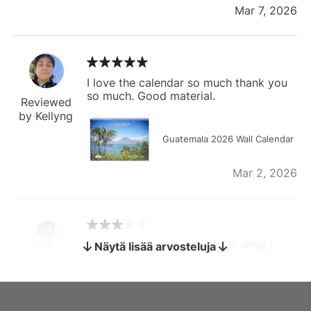
Mar 7, 2026
I love the calendar so much thank you
so much. Good material.
Reviewed
by Kellyng
Guatemala 2026 Wall Calendar
Mar 2, 2026
The calendar is too small for what I
Näytä lisää arvosteluja
bought it for
Reviewed
by charles
Fish 2026 Wall Calendar