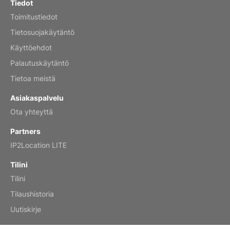
Tiedot
Toimitustiedot
Mar 2, 2026
Tietosuojakäytäntö
Käyttöehdot
Palautuskäytäntö
My brother loved this holiday gift
Tietoa meistä
Reviewed
by Anne
Asiakaspalvelu
Saxophone 2026 Wall Calendar
Ota yhteyttä
Feb 20, 2026
Partners
IP2Location LITE
Tilini
Tilini
Great calendar. Has days and months in
it.
Tilaushistoria
Reviewed
by Kirsten
Uutiskirje
Fantasy 2026 Wall Calendar