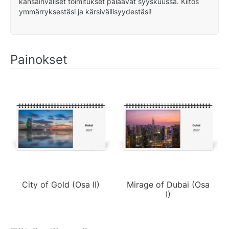
kansainväliset toimitukset palaavat syyskuussa. Kiitos
ymmärryksestäsi ja kärsivällisyydestäsi!
Painokset
City of Gold (Osa II)
Mirage of Dubai (Osa
I)