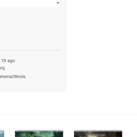
- 19 ago
PS
homa/Illinois