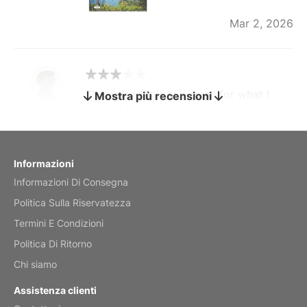
Mar 2, 2026
The calendar is too small for what I
Mostra più recensioni
bought it for
Reviewed
by charles
Fish 2026 Wall Calendar
Informazioni
Informazioni Di Consegna
Mar 2, 2026
Politica Sulla Riservatezza
Termini E Condizioni
Politica Di Ritorno
My brother loved this holiday gift
Chi siamo
Reviewed
by Anne
Assistenza clienti
Saxophone 2026 Wall Calendar