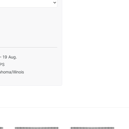
- 19 Aug.
PS
homa/Illinois