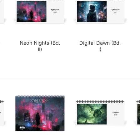
)
Neon Nights (Bd.
Digital Dawn (Bd.
II)
I)