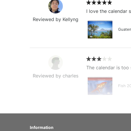
I love the calendar
Reviewed by Kellyng
Guatem
The calendar is too 
Reviewed by charles
Fish 2
My brother loved thi
Information