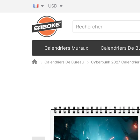
USD
Calendriers Muraux
Calendriers De B
Calendriers De Bureau
Cyberpunk 2027 Calendrier