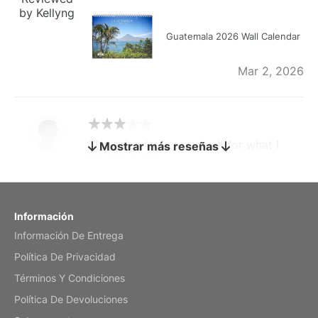
by Kellyng
Guatemala 2026 Wall Calendar
Mar 2, 2026
The calendar is too small for what I
Mostrar más reseñas
bought it for
Reviewed
by charles
Fish 2026 Wall Calendar
Información
Información De Entrega
Mar 2, 2026
Política De Privacidad
Términos Y Condiciones
Política De Devoluciones
My brother loved this holiday gift