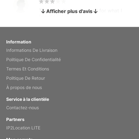
The calendar is too small for what I
Afficher plus d'avis
bought it for
Reviewed
by charles
Fish 2026 Wall Calendar
Information
Informations De Livraison
Mar 2, 2026
Politique De Confidentialité
Termes Et Conditions
Politique De Retour
My brother loved this holiday gift
À propos de nous
Reviewed
by Anne
Service à la clientèle
Saxophone 2026 Wall Calendar
Contactez-nous
Feb 20, 2026
Partners
IP2Location LITE