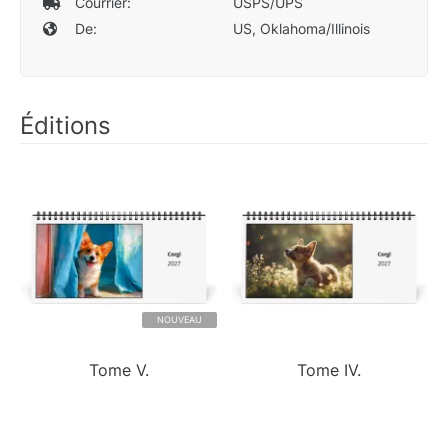
Courrier:
USPS/UPS
De:
US, Oklahoma/Illinois
Éditions
NOUVEAU
Tome V.
Tome IV.