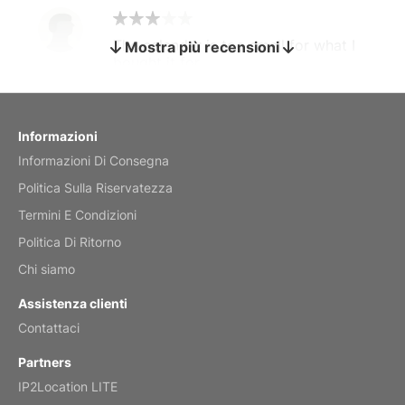
The calendar is too small for what I
Mostra più recensioni
bought it for
Reviewed
by charles
Fish 2026 Wall Calendar
Informazioni
Informazioni Di Consegna
Mar 2, 2026
Politica Sulla Riservatezza
Termini E Condizioni
Politica Di Ritorno
My brother loved this holiday gift
Chi siamo
Reviewed
by Anne
Assistenza clienti
Saxophone 2026 Wall Calendar
Contattaci
Feb 20, 2026
Partners
IP2Location LITE