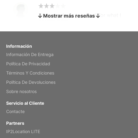
The calendar is too small for what I
Mostrar más reseñas
bought it for
Reviewed
by charles
Fish 2026 Wall Calendar
Información
Información De Entrega
Mar 2, 2026
Política De Privacidad
Términos Y Condiciones
Política De Devoluciones
My brother loved this holiday gift
Sobre nosotros
Reviewed
by Anne
Servicio al Cliente
Saxophone 2026 Wall Calendar
Contacte
Feb 20, 2026
Partners
IP2Location LITE