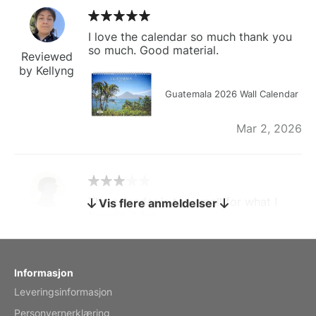
I love the calendar so much thank you
so much. Good material.
Reviewed
by Kellyng
Guatemala 2026 Wall Calendar
Mar 2, 2026
The calendar is too small for what I
Vis flere anmeldelser
bought it for
Reviewed
by charles
Fish 2026 Wall Calendar
Informasjon
Leveringsinformasjon
Mar 2, 2026
Personvernerklæring