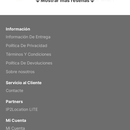
Mostrar más reseñas
bought it for
Reviewed
by charles
Fish 2026 Wall Calendar
Información
Información De Entrega
Mar 2, 2026
Política De Privacidad
Términos Y Condiciones
Política De Devoluciones
My brother loved this holiday gift
Sobre nosotros
Reviewed
by Anne
Servicio al Cliente
Saxophone 2026 Wall Calendar
Contacte
Feb 20, 2026
Partners
IP2Location LITE
Mi Cuenta
Mi Cuenta
Great calendar. Has days and months in