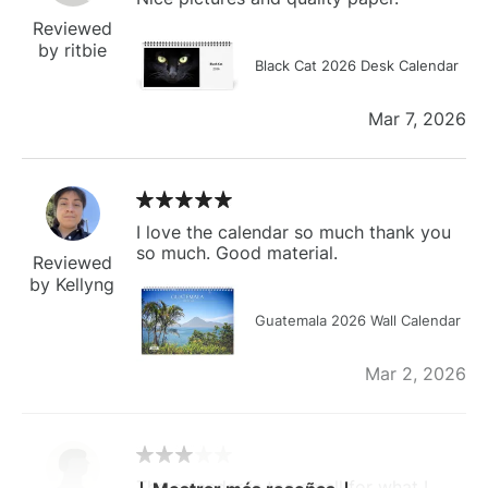
Reviewed
by ritbie
Black Cat 2026 Desk Calendar
Mar 7, 2026
I love the calendar so much thank you
so much. Good material.
Reviewed
by Kellyng
Guatemala 2026 Wall Calendar
Mar 2, 2026
The calendar is too small for what I