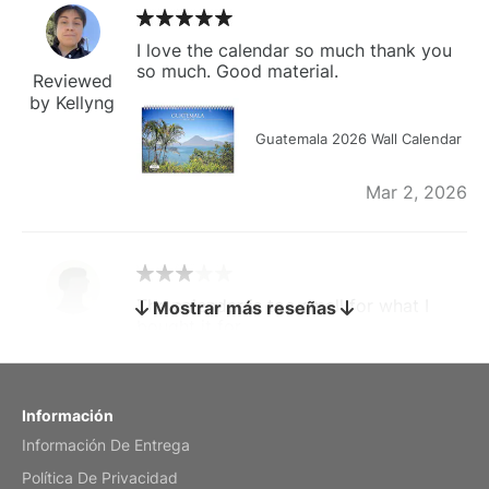
I love the calendar so much thank you
so much. Good material.
Reviewed
by Kellyng
Guatemala 2026 Wall Calendar
Mar 2, 2026
The calendar is too small for what I
Mostrar más reseñas
bought it for
Reviewed
by charles
Fish 2026 Wall Calendar
Información
Información De Entrega
Mar 2, 2026
Política De Privacidad