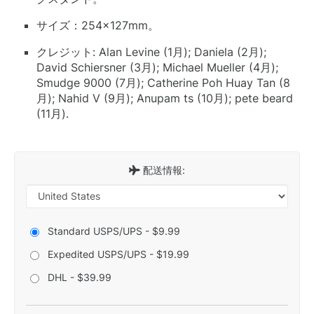
サイズ：254×127mm。
クレジット: Alan Levine (1月); Daniela (2月);
David Schiersner (3月); Michael Mueller (4月);
Smudge 9000 (7月); Catherine Poh Huay Tan (8
月); Nahid V (9月); Anupam ts (10月); pete beard
(11月).
配送情報:
Standard USPS/UPS - $9.99
Expedited USPS/UPS - $19.99
DHL - $39.99