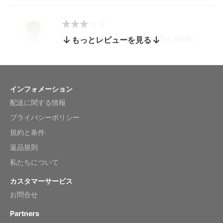
The calendar is too small for what I
もっとレビューを見る
bought it for
Reviewed
by charles
Fish 2026 Wall Calendar
インフォメーション
配送に関する情報
Mar 2, 2026
プライバシーポリシー
規約と条件
返品規則
My brother loved this holiday gift
私たちについて
Reviewed
by Anne
カスタマーサービス
Saxophone 2026 Wall Calendar
お問合せ
Feb 20, 2026
Partners