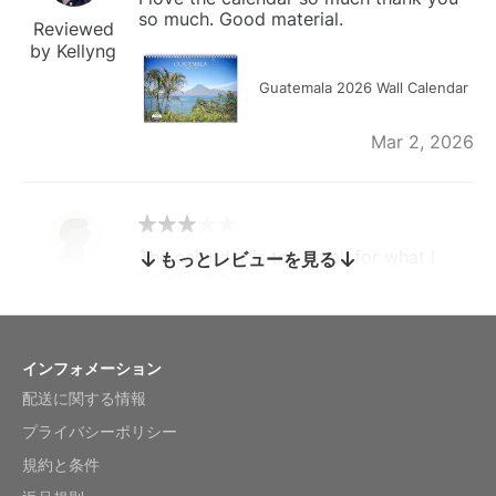
so much. Good material.
Reviewed
by Kellyng
Guatemala 2026 Wall Calendar
Mar 2, 2026
The calendar is too small for what I
もっとレビューを見る
bought it for
Reviewed
by charles
Fish 2026 Wall Calendar
インフォメーション
配送に関する情報
Mar 2, 2026
プライバシーポリシー
規約と条件