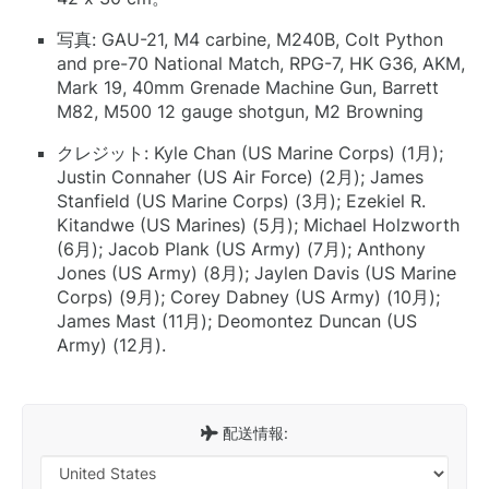
写真: GAU-21, M4 carbine, M240B, Colt Python
and pre-70 National Match, RPG-7, HK G36, AKM,
Mark 19, 40mm Grenade Machine Gun, Barrett
M82, M500 12 gauge shotgun, M2 Browning
クレジット: Kyle Chan (US Marine Corps) (1月);
Justin Connaher (US Air Force) (2月); James
Stanfield (US Marine Corps) (3月); Ezekiel R.
Kitandwe (US Marines) (5月); Michael Holzworth
(6月); Jacob Plank (US Army) (7月); Anthony
Jones (US Army) (8月); Jaylen Davis (US Marine
Corps) (9月); Corey Dabney (US Army) (10月);
James Mast (11月); Deomontez Duncan (US
Army) (12月).
配送情報: