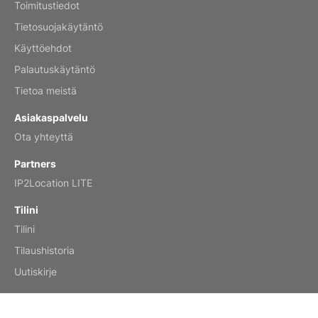
Toimitustiedot
Mar 2, 2026
Tietosuojakäytäntö
Käyttöehdot
Palautuskäytäntö
My brother loved this holiday gift
Tietoa meistä
Reviewed
by Anne
Asiakaspalvelu
Saxophone 2026 Wall Calendar
Ota yhteyttä
Feb 20, 2026
Partners
IP2Location LITE
Tilini
Tilini
Great calendar. Has days and months in
it.
Tilaushistoria
Reviewed
by Kirsten
Uutiskirje
Fantasy 2026 Wall Calendar