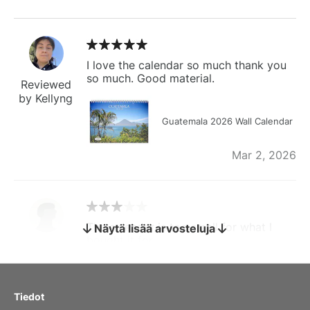
I love the calendar so much thank you
so much. Good material.
Reviewed
by Kellyng
Guatemala 2026 Wall Calendar
Mar 2, 2026
The calendar is too small for what I
Näytä lisää arvosteluja
bought it for
Reviewed
by charles
Fish 2026 Wall Calendar
Tiedot