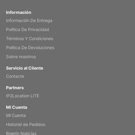
Fish 2026 Wall Calendar
Información
Información De Entrega
Mar 2, 2026
Política De Privacidad
Términos Y Condiciones
Política De Devoluciones
My brother loved this holiday gift
Sobre nosotros
Reviewed
by Anne
Servicio al Cliente
Saxophone 2026 Wall Calendar
Contacte
Feb 20, 2026
Partners
IP2Location LITE
Mi Cuenta
Mi Cuenta
Great calendar. Has days and months in
it.
Historial de Pedidos
Reviewed
by Kirsten
Boletín Noticias