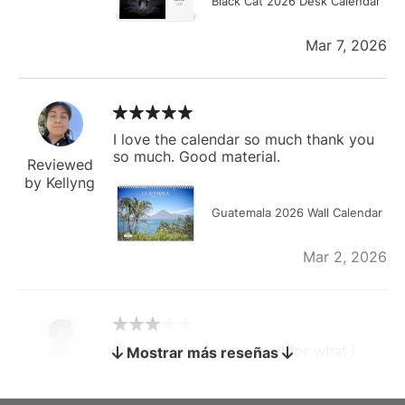
Black Cat 2026 Desk Calendar
Mar 7, 2026
I love the calendar so much thank you
so much. Good material.
Reviewed
by Kellyng
Guatemala 2026 Wall Calendar
Mar 2, 2026
The calendar is too small for what I
Mostrar más reseñas
bought it for
Reviewed
by charles