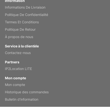
Information
Informations De Livraison
Mar 2, 2026
Politique De Confidentialité
Termes Et Conditions
Politique De Retour
My brother loved this holiday gift
À propos de nous
Reviewed
by Anne
Service à la clientèle
Saxophone 2026 Wall Calendar
Contactez-nous
Feb 20, 2026
Partners
IP2Location LITE
Mon compte
Mon compte
Great calendar. Has days and months in
it.
Historique des commandes
Reviewed
by Kirsten
Bulletin d'information
Fantasy 2026 Wall Calendar