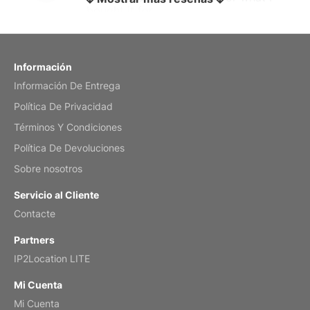
bought it for
Reviewed
by charles
Fish 2026 Wall Calendar
Información
Información De Entrega
Mar 2, 2026
Política De Privacidad
Términos Y Condiciones
Política De Devoluciones
My brother loved this holiday gift
Sobre nosotros
Reviewed
by Anne
Servicio al Cliente
Saxophone 2026 Wall Calendar
Contacte
Feb 20, 2026
Partners
IP2Location LITE
Mi Cuenta
Mi Cuenta
Great calendar. Has days and months in