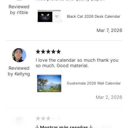
Reviewed
by ritbie
Black Cat 2026 Desk Calendar
Mar 7, 2026
I love the calendar so much thank you
so much. Good material.
Reviewed
by Kellyng
Guatemala 2026 Wall Calendar
Mar 2, 2026
The calendar is too small for what I
Mostrar más reseñas