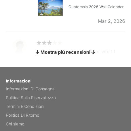
Guatemala 2026 Wall Calendar
Mar 2, 2026
The calendar is too small for what I
Mostra più recensioni
bought it for
Reviewed
by charles
Fish 2026 Wall Calendar
Informazioni
Informazioni Di Consegna
Mar 2, 2026
Politica Sulla Riservatezza
Termini E Condizioni
Politica Di Ritorno
My brother loved this holiday gift
Chi siamo
Reviewed