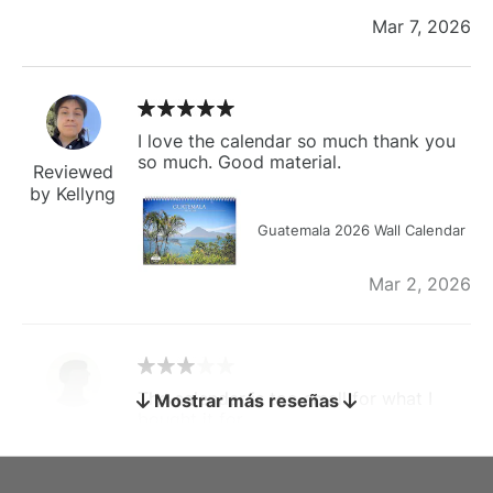
Mar 7, 2026
I love the calendar so much thank you
so much. Good material.
Reviewed
by Kellyng
Guatemala 2026 Wall Calendar
Mar 2, 2026
The calendar is too small for what I
Mostrar más reseñas
bought it for
Reviewed
by charles
Fish 2026 Wall Calendar