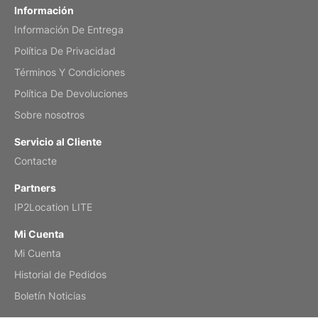
Información
Información De Entrega
Mar 2, 2026
Política De Privacidad
Términos Y Condiciones
Política De Devoluciones
My brother loved this holiday gift
Sobre nosotros
Reviewed
by Anne
Servicio al Cliente
Saxophone 2026 Wall Calendar
Contacte
Feb 20, 2026
Partners
IP2Location LITE
Mi Cuenta
Mi Cuenta
Great calendar. Has days and months in
it.
Historial de Pedidos
Reviewed
by Kirsten
Boletín Noticias
Fantasy 2026 Wall Calendar