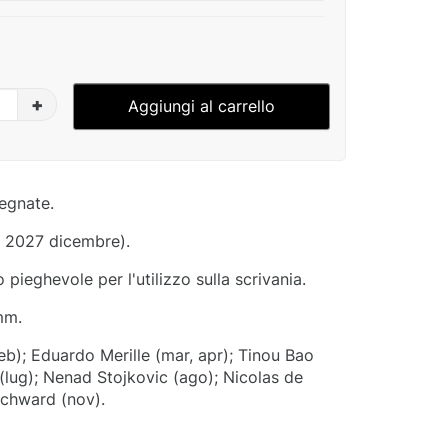
+
Aggiungi al carrello
segnate.
- 2027 dicembre).
pieghevole per l'utilizzo sulla scrivania.
mm.
eb); Eduardo Merille (mar, apr); Tinou Bao
(lug); Nenad Stojkovic (ago); Nicolas de
rchward (nov).