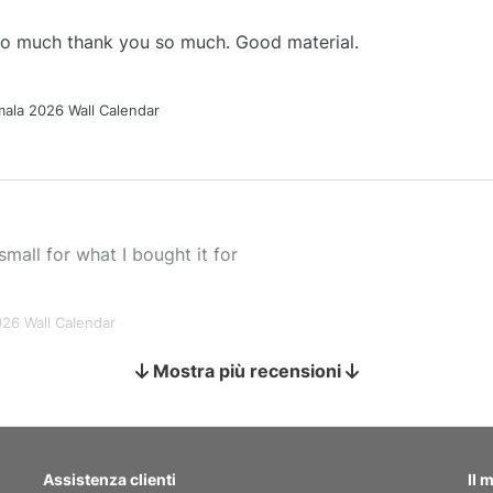
 so much thank you so much. Good material.
ala 2026 Wall Calendar
small for what I bought it for
026 Wall Calendar
Mostra più recensioni
s holiday gift
Assistenza clienti
Il 