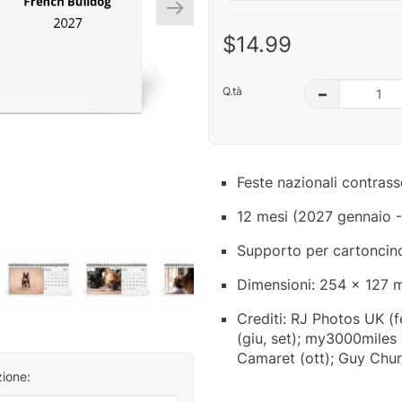
$14.99
Q.tà
–
Feste nazionali contras
12 mesi (2027 gennaio 
Supporto per cartoncino 
Dimensioni: 254 x 127 
Crediti: RJ Photos UK (f
(giu, set); my3000miles 
Camaret (ott); Guy Chu
zione: