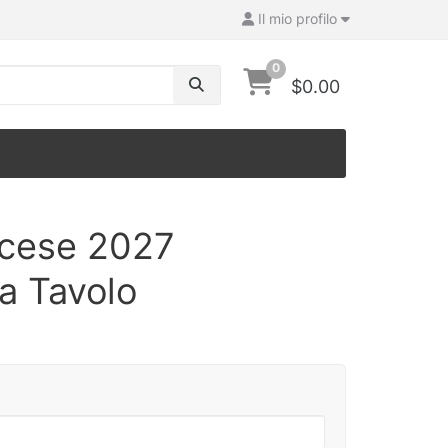
Il mio profilo
0
$0.00
ncese 2027
a Tavolo