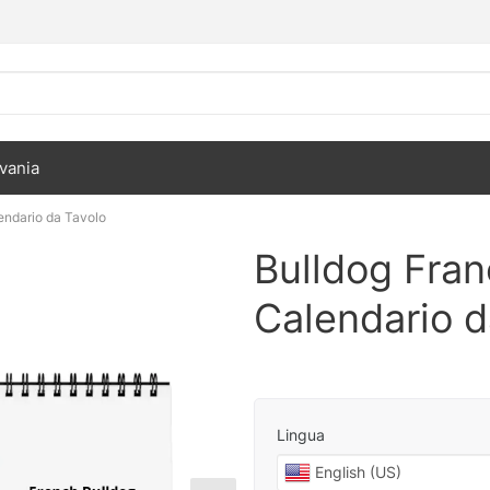
vania
endario da Tavolo
Bulldog Fra
Calendario d
Lingua