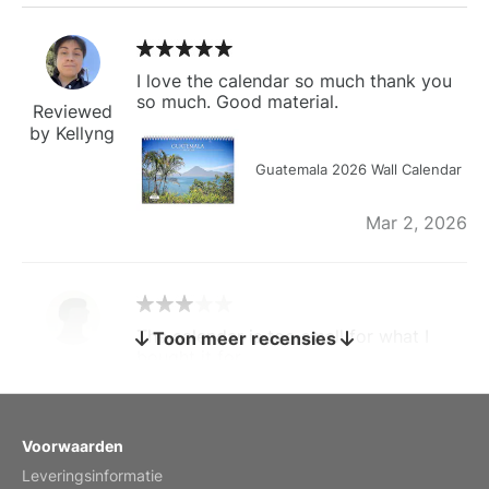
I love the calendar so much thank you
so much. Good material.
Reviewed
by Kellyng
Guatemala 2026 Wall Calendar
Mar 2, 2026
The calendar is too small for what I
Toon meer recensies
bought it for
Reviewed
by charles
Fish 2026 Wall Calendar
Voorwaarden
Leveringsinformatie
Mar 2, 2026