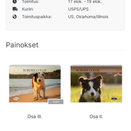
Toimitus:
17 elok. - 19 elok.
Kuriiri:
USPS/UPS
Toimituspaikka:
US, Oklahoma/Illinois
Painokset
UUSI
Osa III.
Osa II.