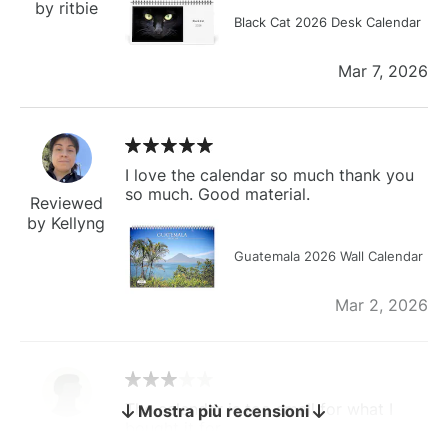
by ritbie
Black Cat 2026 Desk Calendar
Mar 7, 2026
I love the calendar so much thank you
so much. Good material.
Reviewed
by Kellyng
Guatemala 2026 Wall Calendar
Mar 2, 2026
The calendar is too small for what I
Mostra più recensioni
bought it for
Reviewed