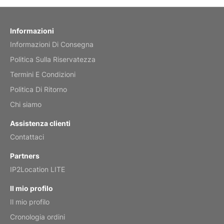
by charles
Fish 2026 Wall Calendar
Informazioni
Informazioni Di Consegna
Mar 2, 2026
Politica Sulla Riservatezza
Termini E Condizioni
Politica Di Ritorno
My brother loved this holiday gift
Chi siamo
Reviewed
by Anne
Assistenza clienti
Saxophone 2026 Wall Calendar
Contattaci
Feb 20, 2026
Partners
IP2Location LITE
Il mio profilo
Il mio profilo
Great calendar. Has days and months in
it.
Cronologia ordini
Reviewed