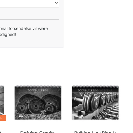
tional forsendelse vil være
modighed!
ER
d
Defying Gravity
Bulking Up (Bind I)