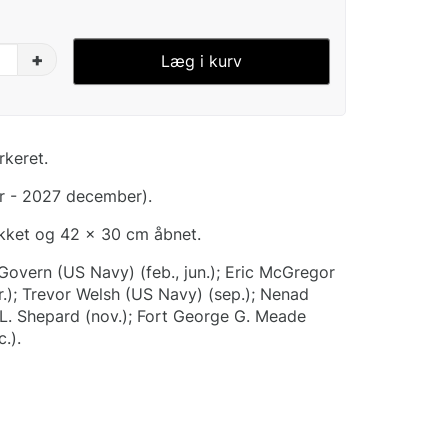
+
Læg i kurv
rkeret.
r - 2027 december).
ukket og 42 x 30 cm åbnet.
Govern (US Navy) (feb., jun.); Eric McGregor
r.); Trevor Welsh (US Navy) (sep.); Nenad
 L. Shepard (nov.); Fort George G. Meade
.).