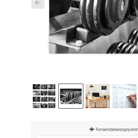
Forsendelsesoplysnin