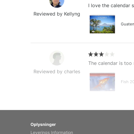
I love the calendar
Reviewed by Kellyng
Guatem
The calendar is too 
Reviewed by charles
Fish 2
My brother loved thi
Oplysninger
Reviewed by Anne
Leverings Information