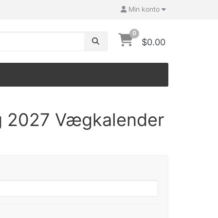
Min konto
0
$0.00
g 2027 Vægkalender