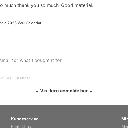
 so much thank you so much. Good material.
ala 2026 Wall Calendar
small for what I bought it for
026 Wall Calendar
Vis flere anmeldelser
s holiday gift
Kundeservice
Min
Kontakt os
Min