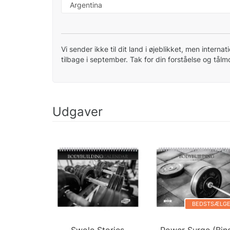
Vi sender ikke til dit land i øjeblikket, men interna
tilbage i september. Tak for din forståelse og tål
Udgaver
BEDSTSÆLG
Swole Stories
Power Surge (Bin