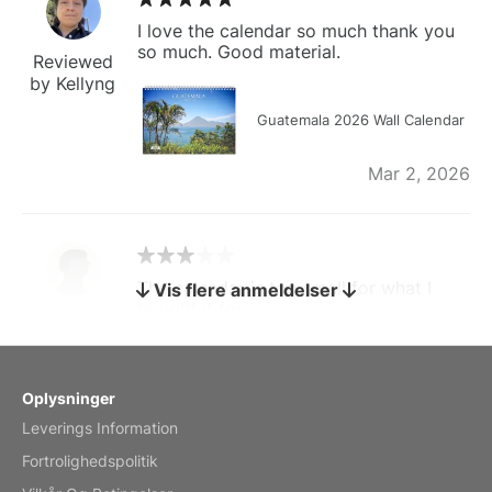
I love the calendar so much thank you
so much. Good material.
Reviewed
by Kellyng
Guatemala 2026 Wall Calendar
Mar 2, 2026
The calendar is too small for what I
Vis flere anmeldelser
bought it for
Reviewed
by charles
Fish 2026 Wall Calendar
Oplysninger
Leverings Information
Mar 2, 2026
Fortrolighedspolitik