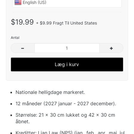
$19.99
+ $9.99 Fragt Til United States
Antal
–
+
Læg i kurv
Nationale helligdage markeret.
12 måneder (2027 januar - 2027 december).
Størrelse: 21 x 30 cm lukket og 42 x 30 cm
åbnet.
Kreditter: Lian Law (NPS) (jan., feb., apr., maj, jul.,